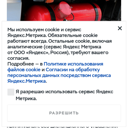
Мы используем cookie и сервис
Яндекс.Метрика. Обязательные cookie
работают всегда. Остальные cookie, включая
аналитические (сервис Яндекс Метрика
от ООО «Яндекс», Россия), требуют вашего
согласия.
На длиннобазной Полуторке баллон ГБО увеличивается со
Подробнее — в
Политике использования
100 до 150 л без доплаты.
файлов cookie
и
Согласии на обработку
персональных данных посредством сервиса
Яндекс.Метрика
.
Пересмотрели комплектации
Я разрешаю использовать сервис Яндекс
Метрика.
Например, убрали мультимедийную систему с
навигацией — ненужную и дорогую штуку для
РАЗРЕШИТЬ
рабочей машины. Ключ стал самым
примитивным, без дистанционного управления