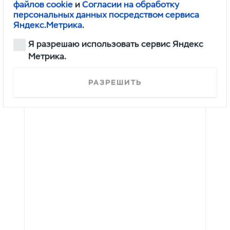
файлов cookie
и
Согласии на обработку
+7 (4812) 707-020
персональных данных посредством сервиса
Яндекс.Метрика
.
Адрес:
Я разрешаю использовать сервис Яндекс
ул. Кутузова, 15Б
Метрика.
График работы
:
РАЗРЕШИТЬ
пн. — сб.: с 9:00 до 18:00,
вс. — выходной.