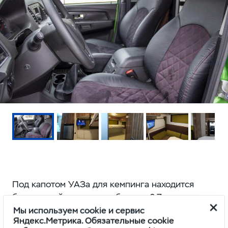
Под капотом УАЗа для кемпинга находится
бензиновый двигатель объемом 2,7 литра,
выдающий 150 лошадиных сил. Мотор работает
Мы используем cookie и сервис
Яндекс.Метрика. Обязательные cookie
в паре с механической коробкой передач и