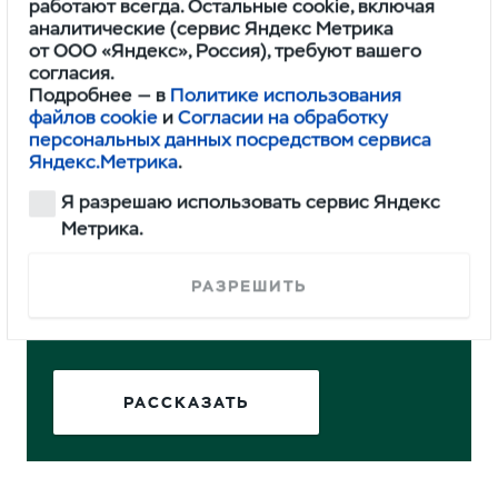
работают всегда. Остальные cookie, включая
полным приводом.
аналитические (сервис Яндекс Метрика
от ООО «Яндекс», Россия), требуют вашего
согласия.
Это не первый раз, когда УАЗ пытаются
Подробнее — в
Политике использования
переоборудовать в дом для путешествий. Не так
файлов cookie
и
Согласии на обработку
давно итальянская дизайн-
персональных данных посредством сервиса
студия
превратила
«Буханку» в компактный
Яндекс.Метрика
.
автокемпер под названием Matrioska.
Я разрешаю использовать сервис Яндекс
Метрика.
Понравился обзор? Вы можете стать
РАЗРЕШИТЬ
героем нашего нового материала.
Расскажите о своём Профи.
РАССКАЗАТЬ